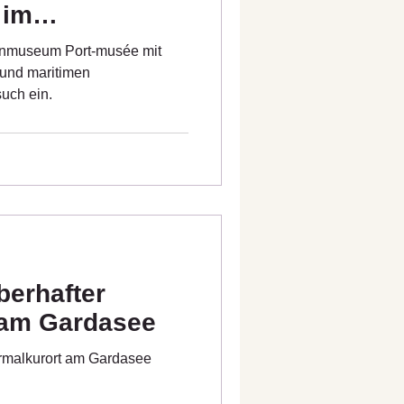
 im
nistère
enmuseum Port-musée mit
 und maritimen
uch ein.
berhafter
 am Gardasee
ermalkurort am Gardasee