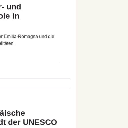
r- und
le in
der Emilia-Romagna und die
itäten.
päische
adt der UNESCO