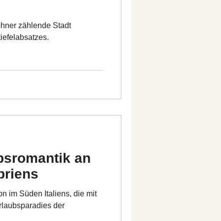
ohner zählende Stadt
tiefelabsatzes.
bsromantik an
briens
on im Süden Italiens, die mit
rlaubsparadies der