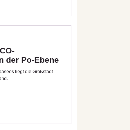
SCO-
in der Po-Ebene
asees liegt die Großstadt
and.