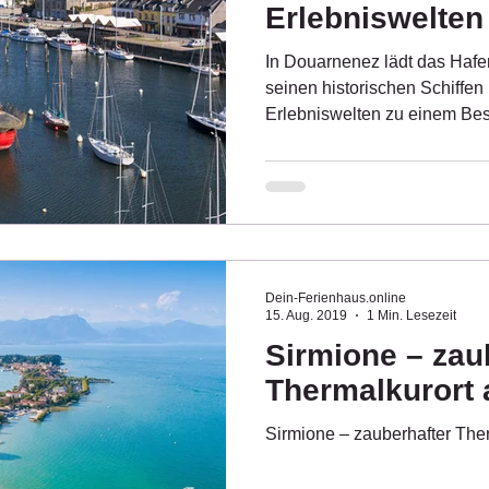
Erlebniswelten
Departement Fi
In Douarnenez lädt das Haf
seinen historischen Schiffen
Erlebniswelten zu einem Bes
Dein-Ferienhaus.online
15. Aug. 2019
1 Min. Lesezeit
Sirmione – zau
Thermalkurort
Sirmione – zauberhafter Th