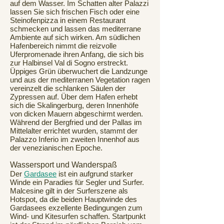
auf dem Wasser. Im Schatten alter Palazzi
lassen Sie sich frischen Fisch oder eine
Steinofenpizza in einem Restaurant
schmecken und lassen das mediterrane
Ambiente auf sich wirken. Am südlichen
Hafenbereich nimmt die reizvolle
Uferpromenade ihren Anfang, die sich bis
zur Halbinsel Val di Sogno erstreckt.
Üppiges Grün überwuchert die Landzunge
und aus der mediterranen Vegetation ragen
vereinzelt die schlanken Säulen der
Zypressen auf. Über dem Hafen erhebt
sich die Skalingerburg, deren Innenhöfe
von dicken Mauern abgeschirmt werden.
Während der Bergfried und der Pallas im
Mittelalter errichtet wurden, stammt der
Palazzo Inferio im zweiten Innenhof aus
der venezianischen Epoche.
Wassersport und Wanderspaß
Der
Gardasee
ist ein aufgrund starker
Winde ein Paradies für Segler und Surfer.
Malcesine gilt in der Surferszene als
Hotspot, da die beiden Hauptwinde des
Gardasees exzellente Bedingungen zum
Wind- und Kitesurfen schaffen. Startpunkt