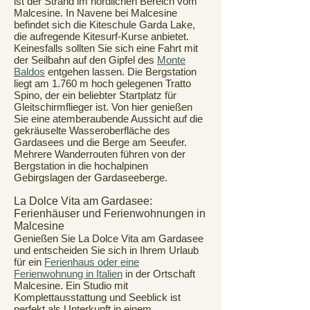
ist der Strand im nördlichen Bereich vom
Malcesine. In Navene bei Malcesine
befindet sich die Kiteschule Garda Lake,
die aufregende Kitesurf-Kurse anbietet.
Keinesfalls sollten Sie sich eine Fahrt mit
der Seilbahn auf den Gipfel des
Monte
Baldos
entgehen lassen. Die Bergstation
liegt am 1.760 m hoch gelegenen Tratto
Spino, der ein beliebter Startplatz für
Gleitschirmflieger ist. Von hier genießen
Sie eine atemberaubende Aussicht auf die
gekräuselte Wasseroberfläche des
Gardasees und die Berge am Seeufer.
Mehrere Wanderrouten führen von der
Bergstation in die hochalpinen
Gebirgslagen der Gardaseeberge.
La Dolce Vita am Gardasee:
Ferienhäuser und Ferienwohnungen in
Malcesine
Genießen Sie La Dolce Vita am Gardasee
und entscheiden Sie sich in Ihrem Urlaub
für ein
Ferienhaus oder eine
Ferienwohnung in Italien
in der Ortschaft
Malcesine. Ein Studio mit
Komplettausstattung und Seeblick ist
perfekt als Unterkunft in einem