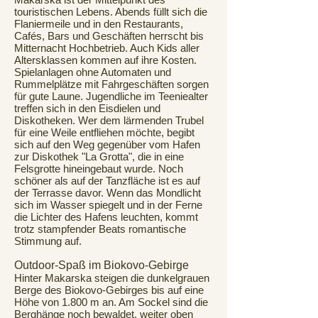
touristischen Lebens. Abends füllt sich die
Flaniermeile und in den Restaurants,
Cafés, Bars und Geschäften herrscht bis
Mitternacht Hochbetrieb. Auch Kids aller
Altersklassen kommen auf ihre Kosten.
Spielanlagen ohne Automaten und
Rummelplätze mit Fahrgeschäften sorgen
für gute Laune. Jugendliche im Teeniealter
treffen sich in den Eisdielen und
Diskotheken. Wer dem lärmenden Trubel
für eine Weile entfliehen möchte, begibt
sich auf den Weg gegenüber vom Hafen
zur Diskothek "La Grotta", die in eine
Felsgrotte hineingebaut wurde. Noch
schöner als auf der Tanzfläche ist es auf
der Terrasse davor. Wenn das Mondlicht
sich im Wasser spiegelt und in der Ferne
die Lichter des Hafens leuchten, kommt
trotz stampfender Beats romantische
Stimmung auf.
Outdoor-Spaß im Biokovo-Gebirge
Hinter Makarska steigen die dunkelgrauen
Berge des Biokovo-Gebirges bis auf eine
Höhe von 1.800 m an. Am Sockel sind die
Berghänge noch bewaldet, weiter oben