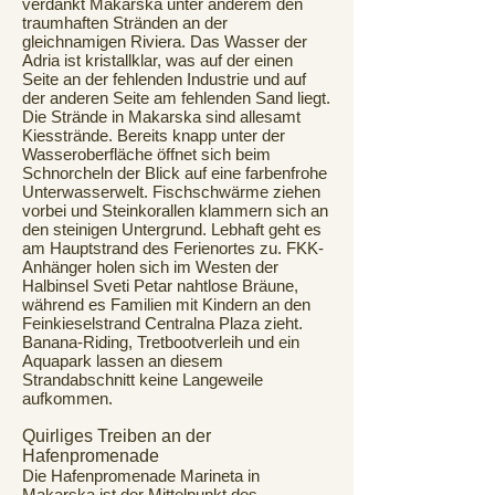
verdankt Makarska unter anderem den
traumhaften Stränden an der
gleichnamigen Riviera. Das Wasser der
Adria ist kristallklar, was auf der einen
Seite an der fehlenden Industrie und auf
der anderen Seite am fehlenden Sand liegt.
Die Strände in Makarska sind allesamt
Kiesstrände. Bereits knapp unter der
Wasseroberfläche öffnet sich beim
Schnorcheln der Blick auf eine farbenfrohe
Unterwasserwelt. Fischschwärme ziehen
vorbei und Steinkorallen klammern sich an
den steinigen Untergrund. Lebhaft geht es
am Hauptstrand des Ferienortes zu. FKK-
Anhänger holen sich im Westen der
Halbinsel Sveti Petar nahtlose Bräune,
während es Familien mit Kindern an den
Feinkieselstrand Centralna Plaza zieht.
Banana-Riding, Tretbootverleih und ein
Aquapark lassen an diesem
Strandabschnitt keine Langeweile
aufkommen.
Quirliges Treiben an der
Hafenpromenade
Die Hafenpromenade Marineta in
Makarska ist der Mittelpunkt des