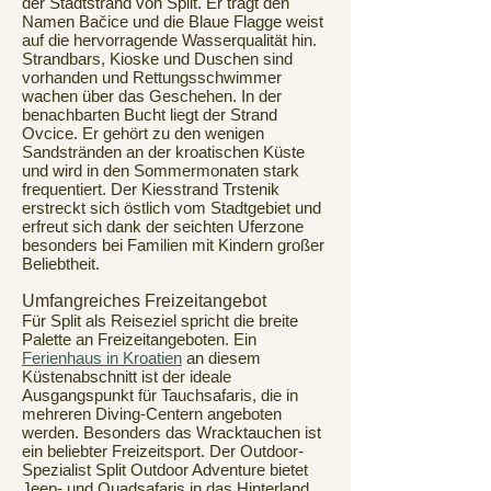
der Stadtstrand von Split. Er trägt den
Namen Bačice und die Blaue Flagge weist
auf die hervorragende Wasserqualität hin.
Strandbars, Kioske und Duschen sind
vorhanden und Rettungsschwimmer
wachen über das Geschehen. In der
benachbarten Bucht liegt der Strand
Ovcice. Er gehört zu den wenigen
Sandstränden an der kroatischen Küste
und wird in den Sommermonaten stark
frequentiert. Der Kiesstrand Trstenik
erstreckt sich östlich vom Stadtgebiet und
erfreut sich dank der seichten Uferzone
besonders bei Familien mit Kindern großer
Beliebtheit.
Umfangreiches Freizeitangebot
Für Split als Reiseziel spricht die breite
Palette an Freizeitangeboten. Ein
Ferienhaus in Kroatien
an diesem
Küstenabschnitt ist der ideale
Ausgangspunkt für Tauchsafaris, die in
mehreren Diving-Centern angeboten
werden. Besonders das Wracktauchen ist
ein beliebter Freizeitsport. Der Outdoor-
Spezialist Split Outdoor Adventure bietet
Jeep- und Quadsafaris in das Hinterland