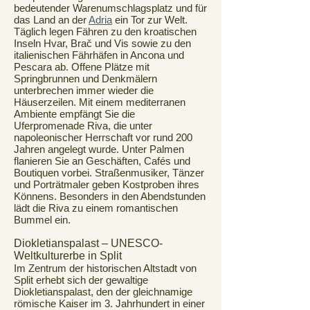
bedeutender Warenumschlagsplatz und für
das Land an der
Adria
ein Tor zur Welt.
Täglich legen Fähren zu den kroatischen
Inseln Hvar, Brač und Vis sowie zu den
italienischen Fährhäfen in Ancona und
Pescara ab. Offene Plätze mit
Springbrunnen und Denkmälern
unterbrechen immer wieder die
Häuserzeilen. Mit einem mediterranen
Ambiente empfängt Sie die
Uferpromenade Riva, die unter
napoleonischer Herrschaft vor rund 200
Jahren angelegt wurde. Unter Palmen
flanieren Sie an Geschäften, Cafés und
Boutiquen vorbei. Straßenmusiker, Tänzer
und Porträtmaler geben Kostproben ihres
Könnens. Besonders in den Abendstunden
lädt die Riva zu einem romantischen
Bummel ein.
Diokletianspalast – UNESCO-
Weltkulturerbe in Split
Im Zentrum der historischen Altstadt von
Split erhebt sich der gewaltige
Diokletianspalast, den der gleichnamige
römische Kaiser im 3. Jahrhundert in einer