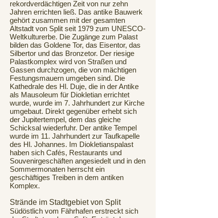
rekordverdächtigen Zeit von nur zehn
Jahren errichten ließ. Das antike Bauwerk
gehört zusammen mit der gesamten
Altstadt von Split seit 1979 zum UNESCO-
Weltkulturerbe. Die Zugänge zum Palast
bilden das Goldene Tor, das Eisentor, das
Silbertor und das Bronzetor. Der riesige
Palastkomplex wird von Straßen und
Gassen durchzogen, die von mächtigen
Festungsmauern umgeben sind. Die
Kathedrale des Hl. Duje, die in der Antike
als Mausoleum für Diokletian errichtet
wurde, wurde im 7. Jahrhundert zur Kirche
umgebaut. Direkt gegenüber erhebt sich
der Jupitertempel, dem das gleiche
Schicksal wiederfuhr. Der antike Tempel
wurde im 11. Jahrhundert zur Taufkapelle
des Hl. Johannes. Im Diokletianspalast
haben sich Cafés, Restaurants und
Souvenirgeschäften angesiedelt und in den
Sommermonaten herrscht ein
geschäftiges Treiben in dem antiken
Komplex.
Strände im Stadtgebiet von Split
Südöstlich vom Fährhafen erstreckt sich