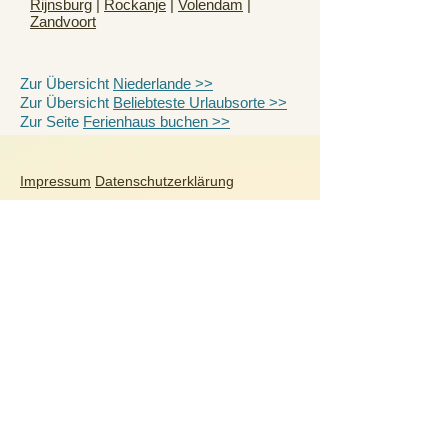
Rijnsburg
|
Rockanje
|
Volendam
|
Zandvoort
Zur Übersicht
Niederlande >>
Zur Übersicht
Beliebteste Urlaubsorte >>
Zur Seite
Ferienhaus buchen >>
Impressum
Datenschutzerklärung
Dein-Ferienhaus.online
Gabriele Glasmacher Ferienportale
Parkstr. 51
D-56154 Boppard
Tel.:
+49(0)6742-8434036
mail@dein-ferienhaus.online
Deutschland
Ahlbeck
|
Berchtesgaden
|
Binz
|
Dresden
|
Göhren
|
Inzell
|
Meersburg
Quedlinburg
|
Scharbeutz
|
Stralsund
|
Warnemünde
|