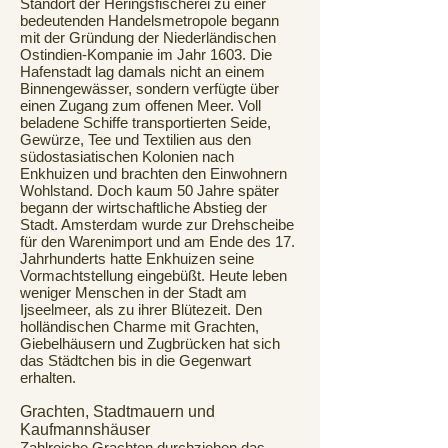
Standort der Heringsfischerei zu einer
bedeutenden Handelsmetropole begann
mit der Gründung der Niederländischen
Ostindien-Kompanie im Jahr 1603. Die
Hafenstadt lag damals nicht an einem
Binnengewässer, sondern verfügte über
einen Zugang zum offenen Meer. Voll
beladene Schiffe transportierten Seide,
Gewürze, Tee und Textilien aus den
südostasiatischen Kolonien nach
Enkhuizen und brachten den Einwohnern
Wohlstand. Doch kaum 50 Jahre später
begann der wirtschaftliche Abstieg der
Stadt. Amsterdam wurde zur Drehscheibe
für den Warenimport und am Ende des 17.
Jahrhunderts hatte Enkhuizen seine
Vormachtstellung eingebüßt. Heute leben
weniger Menschen in der Stadt am
Ijseelmeer, als zu ihrer Blütezeit. Den
holländischen Charme mit Grachten,
Giebelhäusern und Zugbrücken hat sich
das Städtchen bis in die Gegenwart
erhalten.
Grachten, Stadtmauern und
Kaufmannshäuser
Zahlreiche Grachten durchziehen das