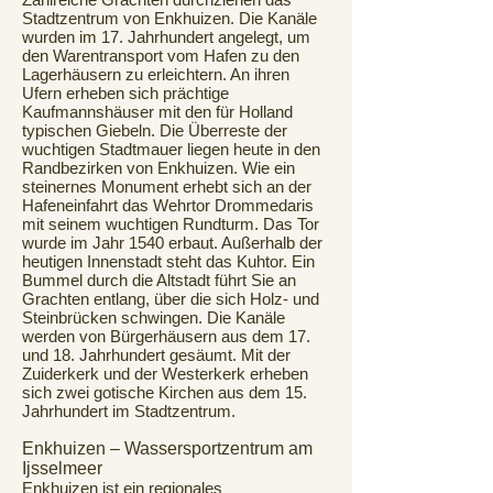
Stadtzentrum von Enkhuizen. Die Kanäle
wurden im 17. Jahrhundert angelegt, um
den Warentransport vom Hafen zu den
Lagerhäusern zu erleichtern. An ihren
Ufern erheben sich prächtige
Kaufmannshäuser mit den für Holland
typischen Giebeln. Die Überreste der
wuchtigen Stadtmauer liegen heute in den
Randbezirken von Enkhuizen. Wie ein
steinernes Monument erhebt sich an der
Hafeneinfahrt das Wehrtor Drommedaris
mit seinem wuchtigen Rundturm. Das Tor
wurde im Jahr 1540 erbaut. Außerhalb der
heutigen Innenstadt steht das Kuhtor. Ein
Bummel durch die Altstadt führt Sie an
Grachten entlang, über die sich Holz- und
Steinbrücken schwingen. Die Kanäle
werden von Bürgerhäusern aus dem 17.
und 18. Jahrhundert gesäumt. Mit der
Zuiderkerk und der Westerkerk erheben
sich zwei gotische Kirchen aus dem 15.
Jahrhundert im Stadtzentrum.
Enkhuizen – Wassersportzentrum am
Ijsselmeer
Enkhuizen ist ein regionales