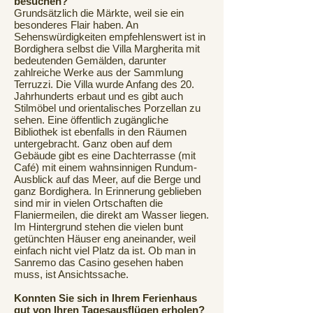
besuchen?
Grundsätzlich die Märkte, weil sie ein
besonderes Flair haben. An
Sehenswürdigkeiten empfehlenswert ist in
Bordighera selbst die Villa Margherita mit
bedeutenden Gemälden, darunter
zahlreiche Werke aus der Sammlung
Terruzzi. Die Villa wurde Anfang des 20.
Jahrhunderts erbaut und es gibt auch
Stilmöbel und orientalisches Porzellan zu
sehen. Eine öffentlich zugängliche
Bibliothek ist ebenfalls in den Räumen
untergebracht. Ganz oben auf dem
Gebäude gibt es eine Dachterrasse (mit
Café) mit einem wahnsinnigen Rundum-
Ausblick auf das Meer, auf die Berge und
ganz Bordighera. In Erinnerung geblieben
sind mir in vielen Ortschaften die
Flaniermeilen, die direkt am Wasser liegen.
Im Hintergrund stehen die vielen bunt
getünchten Häuser eng aneinander, weil
einfach nicht viel Platz da ist. Ob man in
Sanremo das Casino gesehen haben
muss, ist Ansichtssache.
Konnten Sie sich in Ihrem Ferienhaus
gut von Ihren Tagesausflügen erholen?