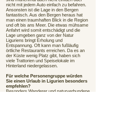
nicht mit jedem Auto einfach zu befahren.
Ansonsten ist die Lage in den Bergen
fantastisch. Aus den Bergen heraus hat
man einen traumhaften Blick in die Region
und oft bis ans Meer. Die etwas mühsame
Anfahrt wird somit entschädigt und die
Lage umgeben ganz von der Natur
Liguriens bringt Erholung und
Entspannung. Oft kann man fußläufig
örtliche Restaurants erreichen. Da es an
der Küste wenig Platz gibt, haben sich
viele Trattorien und Speiselokale im
Hinterland niedergelassen.
Für welche Personengruppe würden
Sie einen Urlaub in Ligurien besonders
empfehlen?
Besonders Wanderer und naturverbundene
Menschen wird Ligurien begeistern. Die
Wanderwege
verlaufen zwischen Bergen
und Meer und die zahlreichen Ausblicke
auf das Mittelmeer sind unbeschreiblich.
Vielen Dank für das Gespräch.