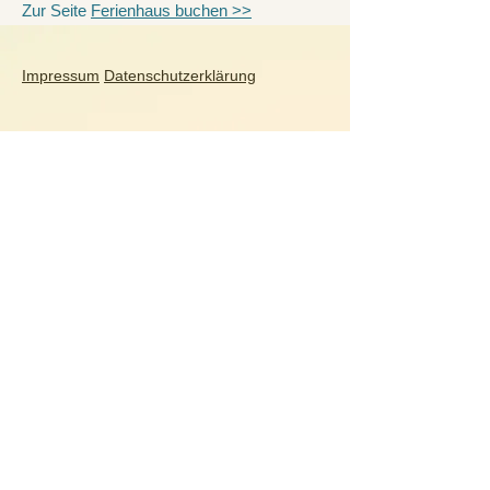
Zur Seite
Ferienhaus buchen >>
Impressum
Datenschutzerklärung
Dein-Ferienhaus.online
Gabriele Glasmacher Ferienportale
Parkstr. 51
D-56154 Boppard
Tel.:
+49(0)6742-8434036
mail@dein-ferienhaus.online
Deutschland
Ahlbeck
|
Berchtesgaden
|
Binz
|
Dresden
|
Göhren
|
Inzell
|
Meersburg
Quedlinburg
|
Scharbeutz
|
Stralsund
|
Warnemünde
|
Wernigerode
|
Zingst
Italien
Bardolino
|
Bellagio
|
Bezzecca
|
Bibione-
Pineda
|
Caorle
|
Lido degli Estensi
|
Malcesine
|
Monopoli
|
Palermo
|
Rom
|
Riva
del Garda
|
Tropea
|
Venedig
Kroatien