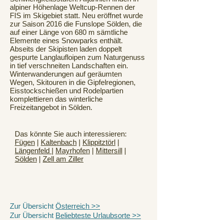
alpiner Höhenlage Weltcup-Rennen der
FIS im Skigebiet statt. Neu eröffnet wurde
zur Saison 2016 die Funslope Sölden, die
auf einer Länge von 680 m sämtliche
Elemente eines Snowparks enthält.
Abseits der Skipisten laden doppelt
gespurte Langlaufloipen zum Naturgenuss
in tief verschneiten Landschaften ein.
Winterwanderungen auf geräumten
Wegen, Skitouren in die Gipfelregionen,
Eisstockschießen und Rodelpartien
komplettieren das winterliche
Freizeitangebot in Sölden.
Das könnte Sie auch interessieren:
Fügen
|
Kaltenbach
|
Klippitztörl
|
Längenfeld
|
Mayrhofen
|
Mittersill
|
Sölden
|
Zell am Ziller
Zur Übersicht
Österreich >>
Zur Übersicht
Beliebteste Urlaubsorte >>