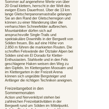
Sommer auf angenehme Werte von über
20 Grad klettern, herrscht in der Welt des
ewigen Eises Dauerfrost. Über die 13 km
lange Gletscherpanoramastraße gelangen
Sie an den Rand der Gletscherregion und
können zu einer Wanderung über die
verharschten Schneefelder aufbrechen.
Mountainbiker dürfen sich auf
anspruchsvolle Single-Trails und
spektakuläre Downhills in der Bergwelt von
Sölden freuen. Bis auf eine Höhe von
2.850 m führen die markierten Routen. Die
schroffen Felswände der Ötztaler Alpen bei
Sölden sind ein El Dorado für Kletter-
Enthusiasten. Stahlseile und in den Fels
geschlagene Haken weisen den Weg zu
den Gipfeln. Im Klettergarten Moosalm und
im Klettergarten in der Freizeit Arena
können sich ungeübte Bergsteiger und
Anfänger die richtigen Techniken aneignen.
Freizeitangebot in den
Sommermonaten
Action und Nervenkitzel stehen bei
zahlreichen Freizeitaktivitäten in der
Bergwelt rund um Sölden im Mittelpunkt.