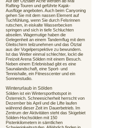
Auf der Ötztaler Ache werden ab Mai
Rafting-Touren und geführte Kajak-
Ausflüge angeboten. Auch beim Canyoning
gehen Sie mit dem nassen Element auf
Tuchfühlung, wenn Sie durch Felsrinnen
rutschen, in eiskalte Wasserbecken
springen und sich in tiefe Schluchten
abseilen. Wagemutige haben die
Gelegenheit an einem Tandemflug mit dem
Gleitschirm teilzunehmen und das Ötztal
aus der Vogelperspektive zu bewundern.
Ist das Wetter einmal schlechter, lockt die
Freizeit Arena Sölden mit einem Besuch.
Neben einem Erlebnisbad gibt es eine
Saunalandschaft, eine Sport- und
Tennishalle, ein Fitnesscenter und ein
Sonnenstudio.
Winterurlaub in Sölden
Sölden ist ein Wintersporthotspot in
Österreich. Schneesicherheit herrscht von
Dezember bis April und die Lifte laufen
während dieser Zeit im Dauerbetrieb. Im
Zentrum der Aktivitäten steht das Skigebiet
Sölden-Hochsölden mit 150
Pistenkilometern in sämtlichen
Schwierigkeitsstufen. Alljährlich finden in