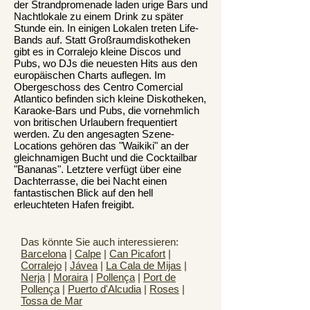
der Strandpromenade laden urige Bars und
Nachtlokale zu einem Drink zu später
Stunde ein. In einigen Lokalen treten Life-
Bands auf. Statt Großraumdiskotheken
gibt es in Corralejo kleine Discos und
Pubs, wo DJs die neuesten Hits aus den
europäischen Charts auflegen. Im
Obergeschoss des Centro Comercial
Atlantico befinden sich kleine Diskotheken,
Karaoke-Bars und Pubs, die vornehmlich
von britischen Urlaubern frequentiert
werden. Zu den angesagten Szene-
Locations gehören das "Waikiki" an der
gleichnamigen Bucht und die Cocktailbar
"Bananas". Letztere verfügt über eine
Dachterrasse, die bei Nacht einen
fantastischen Blick auf den hell
erleuchteten Hafen freigibt.
Das könnte Sie auch interessieren:
Barcelona
|
Calpe
|
Can Picafort
|
Corralejo
|
Jávea
|
La Cala de Mijas
|
Nerja
|
Moraira
|
Pollença
|
Port de
Pollença
|
Puerto d'Alcudia
|
Roses
|
Tossa de Mar