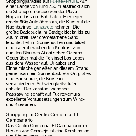
Shoppingparadies auf
Fuerteventura
. Auf
einer Länge von rund 750 m erstreckt sich
die Strandpromenade von der Playa
Hoplaco bis zum Fährhafen. Hier legen
regelmäßig Autofähren ab, die Kurs auf die
Nachbarinsel
Lanzarote
nehmen. Die
größte Badebucht im Stadtgebiet ist bis zu
200 m breit. Der cremefarbene Sand
leuchtet hell im Sonnenschein und bildet
einen atemberaubenden Kontrast zum
dunklen Blau des Atlantischen Ozeans.
Gegenüber ragt die Felsinsel Los Lobos
aus dem Wasser auf. Urlauber und
Einheimische genießen an diesem Strand
gemeinsam ein Sonnenbad. Vor Ort gibt es
eine Surfschule, die Kurse in
verschiedenen Schwierigkeitsstufen
anbietet. Der konstant wehende
Passatwind schafft auf Fuerteventura
exzellente Voraussetzungen zum Wind-
und Kitesurfen.
Shopping im Centro Comercial El
Campanario
Das Centro Comercial El Campanario im
Herzen von Corralejo ist eine Kombination
aus Shoppingmeile und