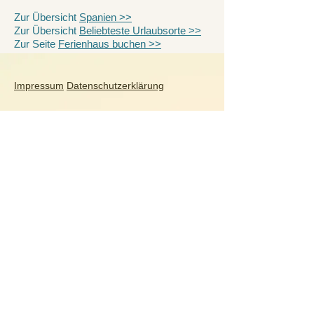
Zur Übersicht
Spanien >>
Zur Übersicht
Beliebteste Urlaubsorte >>
Zur Seite
Ferienhaus buchen >>
Impressum
Datenschutzerklärung
Dein-Ferienhaus.online
Gabriele Glasmacher Ferienportale
Parkstr. 51
D-56154 Boppard
Tel.:
+49(0)6742-8434036
mail@dein-ferienhaus.online
Deutschland
Ahlbeck
|
Berchtesgaden
|
Binz
|
Dresden
|
Göhren
|
Inzell
|
Meersburg
Quedlinburg
|
Scharbeutz
|
Stralsund
|
Warnemünde
|
Wernigerode
|
Zingst
Italien
Bardolino
|
Bellagio
|
Bezzecca
|
Bibione-
Pineda
|
Caorle
|
Lido degli Estensi
|