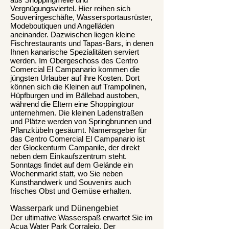
Vergnügungsviertel. Hier reihen sich
Souvenirgeschäfte, Wassersportausrüster,
Modeboutiquen und Angelläden
aneinander. Dazwischen liegen kleine
Fischrestaurants und Tapas-Bars, in denen
Ihnen kanarische Spezialitäten serviert
werden. Im Obergeschoss des Centro
Comercial El Campanario kommen die
jüngsten Urlauber auf ihre Kosten. Dort
können sich die Kleinen auf Trampolinen,
Hüpfburgen und im Bällebad austoben,
während die Eltern eine Shoppingtour
unternehmen. Die kleinen Ladenstraßen
und Plätze werden von Springbrunnen und
Pflanzkübeln gesäumt. Namensgeber für
das Centro Comercial El Campanario ist
der Glockenturm Campanile, der direkt
neben dem Einkaufszentrum steht.
Sonntags findet auf dem Gelände ein
Wochenmarkt statt, wo Sie neben
Kunsthandwerk und Souvenirs auch
frisches Obst und Gemüse erhalten.
Wasserpark und Dünengebiet
Der ultimative Wasserspaß erwartet Sie im
Acua Water Park Corralejo. Der