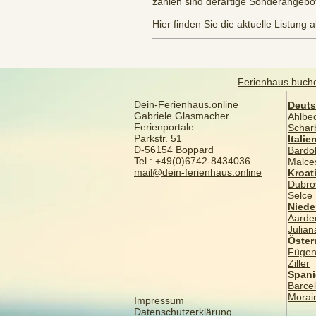
zahlen sind derartige Sonderangebot
Hier finden Sie die aktuelle Listung
Ferienhaus buch
Dein-Ferienhaus.online
Deuts
Gabriele Glasmacher
Ahlbe
Ferienportale
Schar
Parkstr. 51
Italie
D-56154 Boppard
Bardol
Tel.: +49(0)6742-8434036
Malce
mail@dein-ferienhaus.online
Kroat
Dubro
Selce
Niede
Aarde
Julia
​Öster
Füge
Ziller
​Span
Barce
Morai
Impressum
Datenschutzerklärung