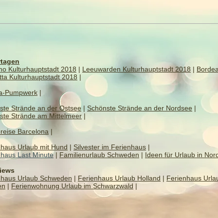
tagen
mo Kulturhauptstadt 2018
|
Leeuwarden Kulturhauptstadt 2018
|
Borde
tta Kulturhauptstadt 2018
|
a-Pumpwerk
|
ste Strände an der Ostsee
|
Schönste Strände an der Nordsee
|
ste Strände am Mittelmeer
|
reise Barcelona
|
nhaus Urlaub mit Hund
|
Silvester im Ferienhaus
|
nhaus Last Minute
|
Familienurlaub Schweden
|
Ideen für Urlaub in Nor
views
nhaus Urlaub Schweden
|
Ferienhaus Urlaub Holland
|
Ferienhaus Urla
en
|
Ferienwohnung Urlaub im Schwarzwald
|