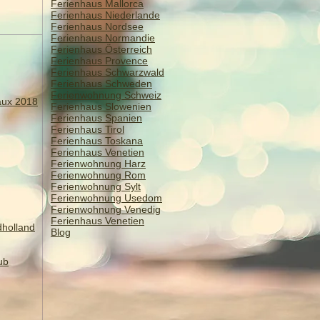
Ferienhaus Mallorca
Ferienhaus Niederlande
Ferienhaus Nordsee
Ferienhaus Normandie
Ferienhaus Österreich
Ferienhaus Provence
Ferienhaus Schwarzwald
Ferienhaus Schweden
Ferienwohnung Schweiz
aux 2018
Ferienhaus Slowenien
Ferienhaus Spanien
Ferienhaus Tirol
Ferienhaus Toskana
Ferienhaus Venetien
​​Ferienwohnung Harz
Ferienwohnung Rom
Ferienwohnung Sylt
Ferienwohnung Usedom
Ferienwohnung Venedig
Ferienhaus Venetien
dholland
Blog
ub