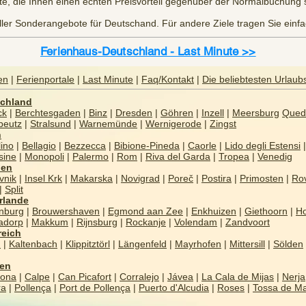
e, die Ihnen einen echten Preisvorteil gegenüber der Normalbuchung 
 aller Sonderangebote für Deutschand. Für andere Ziele tragen Sie ein
Ferienhaus-Deutschland - Last Minute >>
en
|
Ferienportale
|
Last Minute
|
Faq/Kontakt
|
Die beliebtesten Urlaub
chland
ck
|
Berchtesgaden
|
Binz
|
Dresden
|
Göhren
|
Inzell
|
Meersburg
Qued
beutz
|
Stralsund
|
Warnemünde
|
Wernigerode
|
Zingst
n
ino
|
Bellagio
|
Bezzecca
|
Bibione-Pineda
|
Caorle
|
Lido degli Estensi
|
sine
|
Monopoli
|
Palermo
|
Rom
|
Riva del Garda
|
Tropea
|
Venedig
ien
vnik
|
Insel Krk
|
Makarska
|
Novigrad
|
Poreč
|
Postira
|
Primosten
|
Rov
|
Split
rlande
nburg
|
Brouwershaven
|
Egmond aan Zee
|
Enkhuizen
|
Giethoorn
|
Ho
nadorp
|
Makkum
|
Rijnsburg
|
Rockanje
|
Volendam
|
Zandvoort
reich
n
|
Kaltenbach
|
Klippitztörl
|
Längenfeld
|
Mayrhofen
|
Mittersill
|
Sölden
ien
lona
|
Calpe
|
Can Picafort
|
Corralejo
|
Jávea
|
La Cala de Mijas
|
Nerja
ra
|
Pollença
|
Port de Pollença
|
Puerto d'Alcudia
|
Roses
|
Tossa de M