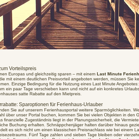
zum Vorteilspreis
onen Europas und gleichzeitig sparen – mit einem
Last Minute Ferien
 die mit einem deutlichen Preisvorteil angeboten werden, müssen Sie 
men. Einzige Bedingung für die Nutzung eines Last Minute Angebotes: F
ein paar Tage verschieben kann und nicht auf ein konkretes Urlaubsziel
nhauses satte Rabatte auf den Mietpreis.
abatte: Sparoptionen für Ferienhaus-Urlauber
nden Sie auf unserem Ferienhausportal weitere Sparmöglichkeiten. We
Wahl über unser Portal buchen, kommen Sie bei vielen Objekten in den 
 finanzielle Zugeständnis liegt in der Planungssicherheit, die Vermie
iche Buchung erhalten. Schnäppchenjäger halten darüber hinaus gezi
delt es sich nicht um einen klassischen Preisnachlass wie bei einem 
eisezeitraums. Fünf Tage zahlen und sieben Tage bleiben oder vierzeh