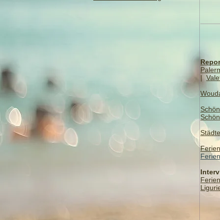
Repor
Paler
|
Vale
Woud
Schön
Schön
Städte
Ferie
Ferie
Inter
Ferie
Liguri