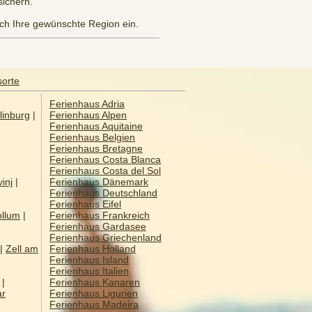
sichern.
fach Ihre gewünschte Region ein.
sorte
Ferienhaus Adria
linburg
|
Ferienhaus Alpen
Ferienhaus Aquitaine
Ferienhaus Belgien
Ferienhaus Bretagne
Ferienhaus Costa Blanca
Ferienhaus Costa del Sol
inj
|
Ferienhaus Dänemark
Ferienhaus Deutschland
Ferienhaus Eifel
llum
|
Ferienhaus Frankreich
Ferienhaus Gardasee
Ferienhaus Griechenland
|
Zell am
Ferienhaus Holland
Ferienhaus Island
Ferienhaus Italien
|
Ferienhaus Kanaren
ar
Ferienhaus Ligurien
Ferienhaus Madeira