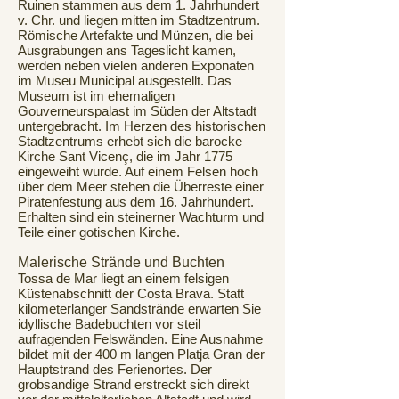
Ruinen stammen aus dem 1. Jahrhundert
v. Chr. und liegen mitten im Stadtzentrum.
Römische Artefakte und Münzen, die bei
Ausgrabungen ans Tageslicht kamen,
werden neben vielen anderen Exponaten
im Museu Municipal ausgestellt. Das
Museum ist im ehemaligen
Gouverneurspalast im Süden der Altstadt
untergebracht. Im Herzen des historischen
Stadtzentrums erhebt sich die barocke
Kirche Sant Vicenç, die im Jahr 1775
eingeweiht wurde. Auf einem Felsen hoch
über dem Meer stehen die Überreste einer
Piratenfestung aus dem 16. Jahrhundert.
Erhalten sind ein steinerner Wachturm und
Teile einer gotischen Kirche.
Malerische Strände und Buchten
Tossa de Mar liegt an einem felsigen
Küstenabschnitt der Costa Brava. Statt
kilometerlanger Sandstrände erwarten Sie
idyllische Badebuchten vor steil
aufragenden Felswänden. Eine Ausnahme
bildet mit der 400 m langen Platja Gran der
Hauptstrand des Ferienortes. Der
grobsandige Strand erstreckt sich direkt