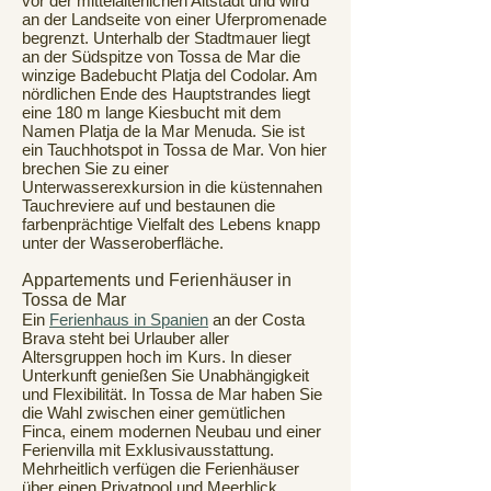
vor der mittelalterlichen Altstadt und wird
an der Landseite von einer Uferpromenade
begrenzt. Unterhalb der Stadtmauer liegt
an der Südspitze von Tossa de Mar die
winzige Badebucht Platja del Codolar. Am
nördlichen Ende des Hauptstrandes liegt
eine 180 m lange Kiesbucht mit dem
Namen Platja de la Mar Menuda. Sie ist
ein Tauchhotspot in Tossa de Mar. Von hier
brechen Sie zu einer
Unterwasserexkursion in die küstennahen
Tauchreviere auf und bestaunen die
farbenprächtige Vielfalt des Lebens knapp
unter der Wasseroberfläche.
Appartements und Ferienhäuser in
Tossa de Mar
Ein
Ferienhaus in Spanien
an der Costa
Brava steht bei Urlauber aller
Altersgruppen hoch im Kurs. In dieser
Unterkunft genießen Sie Unabhängigkeit
und Flexibilität. In Tossa de Mar haben Sie
die Wahl zwischen einer gemütlichen
Finca, einem modernen Neubau und einer
Ferienvilla mit Exklusivausstattung.
Mehrheitlich verfügen die Ferienhäuser
über einen Privatpool und Meerblick.