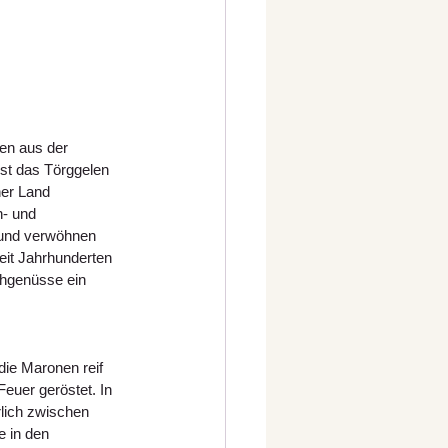
ten aus der 
ist das Törggelen 
er Land 
- und 
 und verwöhnen 
eit Jahrhunderten 
chgenüsse ein 
die Maronen reif 
euer geröstet. In 
rlich zwischen 
 in den 