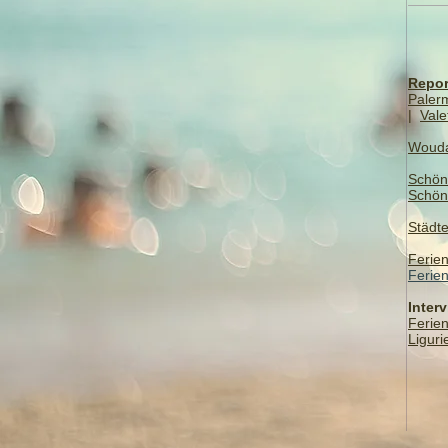
Repor
Paler
|
Vale
Woud
Schön
Schön
Städte
Ferie
Ferie
Inter
Ferie
Liguri