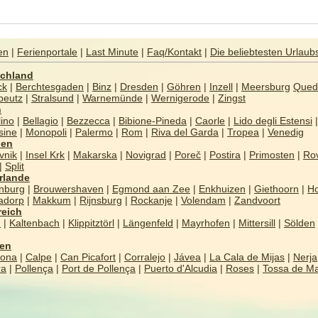
Sirmione – zauberhafter
Der 
Thermalkurort am Gardasee
kont
äuße
en
|
Ferienportale
|
Last Minute
|
Faq/Kontakt
|
Die beliebtesten Urlaub
Urla
chland
ck
|
Berchtesgaden
|
Binz
|
Dresden
|
Göhren
|
Inzell
|
Meersburg
Qued
beutz
|
Stralsund
|
Warnemünde
|
Wernigerode
|
Zingst
n
ino
|
Bellagio
|
Bezzecca
|
Bibione-Pineda
|
Caorle
|
Lido degli Estensi
|
sine
|
Monopoli
|
Palermo
|
Rom
|
Riva del Garda
|
Tropea
|
Venedig
ien
vnik
|
Insel Krk
|
Makarska
|
Novigrad
|
Poreč
|
Postira
|
Primosten
|
Rov
|
Split
rlande
nburg
|
Brouwershaven
|
Egmond aan Zee
|
Enkhuizen
|
Giethoorn
|
Ho
nadorp
|
Makkum
|
Rijnsburg
|
Rockanje
|
Volendam
|
Zandvoort
reich
n
|
Kaltenbach
|
Klippitztörl
|
Längenfeld
|
Mayrhofen
|
Mittersill
|
Sölden
ien
lona
|
Calpe
|
Can Picafort
|
Corralejo
|
Jávea
|
La Cala de Mijas
|
Nerja
ra
|
Pollença
|
Port de Pollença
|
Puerto d'Alcudia
|
Roses
|
Tossa de M