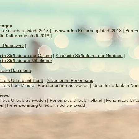
tagen
mo Kulturhauptstadt 2018
|
Leeuwarden Kulturhauptstadt 2018
|
Borde
tta Kulturhauptstadt 2018
|
a-Pumpwerk
|
ste Strände an der Ostsee
|
Schönste Strände an der Nordsee
|
ste Strände am Mittelmeer
|
reise Barcelona
|
nhaus Urlaub mit Hund
|
Silvester im Ferienhaus
|
nhaus Last Minute
|
Familienurlaub Schweden
|
Ideen für Urlaub in Nor
views
nhaus Urlaub Schweden
|
Ferienhaus Urlaub Holland
|
Ferienhaus Urla
en
|
Ferienwohnung Urlaub im Schwarzwald
|