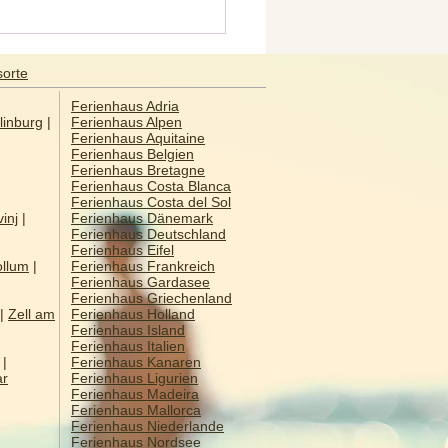
Gardasee –
rastreiches und
rst beliebtes
sorte
ubsgebiet
Ferienhaus Adria
linburg
|
Ferienhaus Alpen
Ferienhaus Aquitaine
Ferienhaus Belgien
Ferienhaus Bretagne
Ferienhaus Costa Blanca
Ferienhaus Costa del Sol
inj
|
Ferienhaus Dänemark
Ferienhaus Deutschland
Ferienhaus Eifel
llum
|
Ferienhaus Frankreich
Ferienhaus Gardasee
Ferienhaus Griechenland
|
Zell am
Ferienhaus Holland
Ferienhaus Island
Ferienhaus Italien
|
Ferienhaus Kanaren
ar
Ferienhaus Ligurien
Ferienhaus Madeira
Ferienhaus Mallorca
Ferienhaus Niederlande
Ferienhaus Nordsee