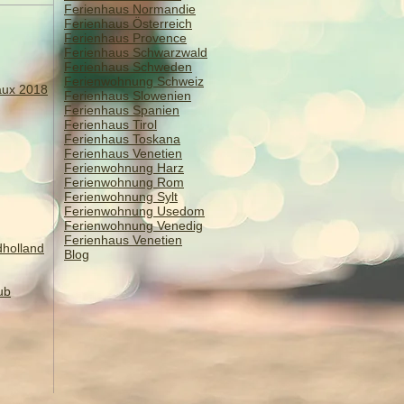
Ferienhaus Normandie
Ferienhaus Österreich
Ferienhaus Provence
Ferienhaus Schwarzwald
Ferienhaus Schweden
Ferienwohnung Schweiz
aux 2018
Ferienhaus Slowenien
Ferienhaus Spanien
Ferienhaus Tirol
Ferienhaus Toskana
Ferienhaus Venetien
​​Ferienwohnung Harz
Ferienwohnung Rom
Ferienwohnung Sylt
Ferienwohnung Usedom
Ferienwohnung Venedig
Ferienhaus Venetien
dholland
Blog
ub