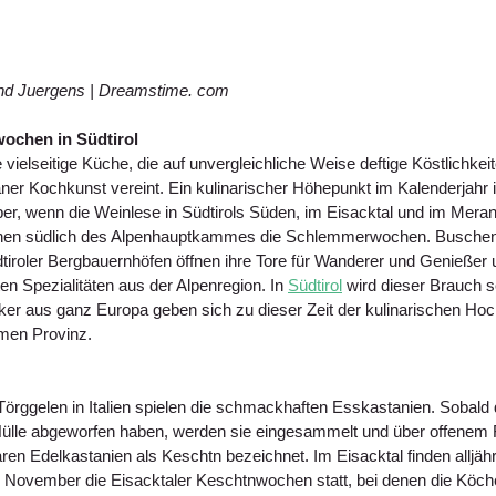
nd Juergens | Dreamstime. com
ochen in Südtirol
ie vielseitige Küche, die auf unvergleichliche Weise deftige Köstlichkei
ner Kochkunst vereint. Ein kulinarischer Höhepunkt im Kalenderjahr 
r, wenn die Weinlese in Südtirols Süden, im Eisacktal und im Meran
nnen südlich des Alpenhauptkammes die Schlemmerwochen. Buschen
iroler Bergbauernhöfen öffnen ihre Tore für Wanderer und Genießer
n Spezialitäten aus der Alpenregion. In 
Südtirol
 wird dieser Brauch s
er aus ganz Europa geben sich zu dieser Zeit der kulinarischen Ho
omen Provinz.
Törggelen in Italien spielen die schmackhaften Esskastanien. Sobald 
 Hülle abgeworfen haben, werden sie eingesammelt und über offenem F
ren Edelkastanien als Keschtn bezeichnet. Im Eisacktal finden alljäh
 November die Eisacktaler Keschtnwochen statt, bei denen die Köche