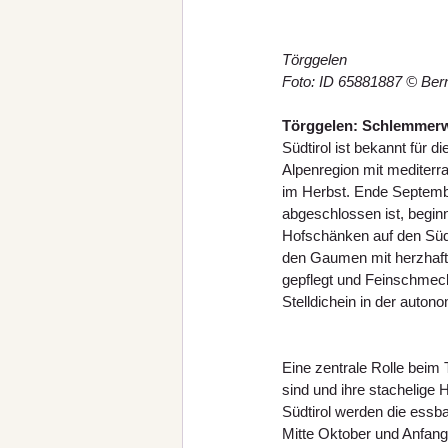
Törggelen
Foto: ID 65881887 © Ber
Törggelen: Schlemmerw
Südtirol ist bekannt für d
Alpenregion mit mediterra
im Herbst. Ende Septembe
abgeschlossen ist, begi
Hofschänken auf den Südt
den Gaumen mit herzhafte
gepflegt und Feinschmeck
Stelldichein in der auton
Eine zentrale Rolle beim 
sind und ihre stachelige
Südtirol werden die essba
Mitte Oktober und Anfang