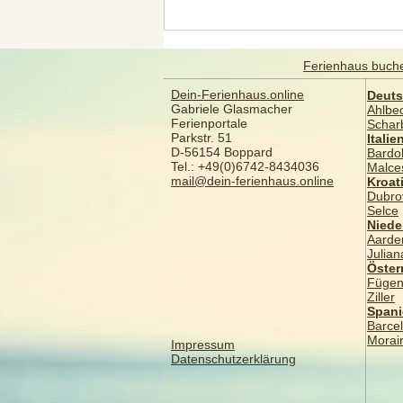
Wintersport in Italien:
Pistenspaß im
Pulverschnee
Ferienhaus buch
Dein-Ferienhaus.online
Deuts
Gabriele Glasmacher
Ahlbe
Ferienportale
Schar
Parkstr. 51
Italie
D-56154 Boppard
Bardol
Tel.: +49(0)6742-8434036
Malce
mail@dein-ferienhaus.online
Kroat
Dubro
Selce
Niede
Aarde
Julia
​Öster
Füge
Ziller
​Span
Barce
Morai
Impressum
Datenschutzerklärung