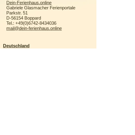
Dein-Ferienhaus.online
Gabriele Glasmacher Ferienportale
Parkstr. 51
D-56154 Boppard
Tel.:
+49(0)6742-8434036
mail@dein-ferienhaus.online
Deutschland
Ahlbeck
|
Berchtesgaden
|
Binz
|
Dresden
|
Göhren
|
Inzell
|
Meersburg
Quedlinburg
|
Scharbeutz
|
Stralsund
|
Warnemünde
|
Wernigerode
|
Zingst
Italien
Bardolino
|
Bellagio
|
Bezzecca
|
Bibione-
Pineda
|
Caorle
|
Lido degli Estensi
|
Malcesine
|
Monopoli
|
Palermo
|
Rom
|
Riva
del Garda
|
Tropea
|
Venedig
Kroatien
Dubrovnik
|
Insel Krk
|
Makarska
|
Novigrad
|
Poreč
|
Postira
|
Primosten
|
Rovinj
|
Selce
|
Split
Niederlande
Aardenburg
|
Brouwershaven
|
Egmond aan
Zee
|
Enkhuizen
|
Giethoorn
|
Hollum
|
Julianadorp
|
Makkum
|
Rijnsburg
|
Rockanje