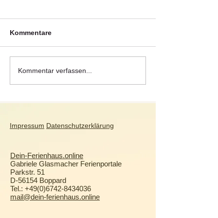
Kommentare
De Cocksdorp –
Fête de la Bret
Kommentar verfassen...
Traumstrand und
das Fest einer
Dorfidylle auf Texel
Region
Impressum
Datenschutzerklärung
Dein-Ferienhaus.online
Gabriele Glasmacher Ferienportale
Parkstr. 51
D-56154 Boppard
Tel.:
+49(0)6742-8434036
mail@dein-ferienhaus.online