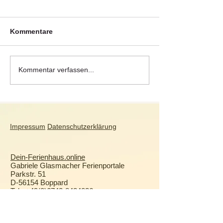
Kommentare
De Cocksdorp –
Valetta –
Kommentar verfassen...
Traumstrand und
Kulturhauptsta
Dorfidylle auf Texel
Europas 2018
Impressum
Datenschutzerklärung
Dein-Ferienhaus.online
Gabriele Glasmacher Ferienportale
Parkstr. 51
D-56154 Boppard
Tel.:
+49(0)6742-8434036
mail@dein-ferienhaus.online