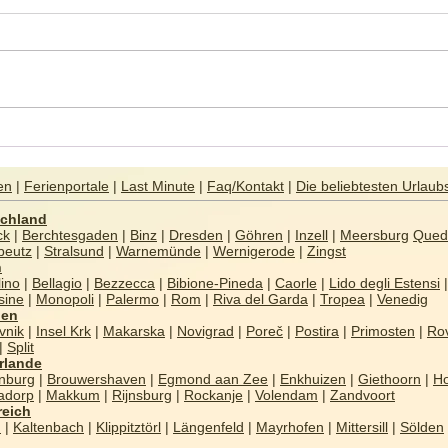
Weihnachtsmärkte auf
Vale
Mallorca – Besinnliche
Euro
Stimmung im Advent
en
|
Ferienportale
|
Last Minute
|
Faq/Kontakt
|
Die beliebtesten Urlaub
chland
ck
|
Berchtesgaden
|
Binz
|
Dresden
|
Göhren
|
Inzell
|
Meersburg
Qued
beutz
|
Stralsund
|
Warnemünde
|
Wernigerode
|
Zingst
n
ino
|
Bellagio
|
Bezzecca
|
Bibione-Pineda
|
Caorle
|
Lido degli Estensi
|
sine
|
Monopoli
|
Palermo
|
Rom
|
Riva del Garda
|
Tropea
|
Venedig
ien
vnik
|
Insel Krk
|
Makarska
|
Novigrad
|
Poreč
|
Postira
|
Primosten
|
Rov
|
Split
rlande
nburg
|
Brouwershaven
|
Egmond aan Zee
|
Enkhuizen
|
Giethoorn
|
Ho
nadorp
|
Makkum
|
Rijnsburg
|
Rockanje
|
Volendam
|
Zandvoort
reich
n
|
Kaltenbach
|
Klippitztörl
|
Längenfeld
|
Mayrhofen
|
Mittersill
|
Sölden