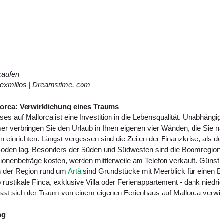
kaufen
lexmillos | Dreamstime. com
lorca: Verwirklichung eines Traums
es auf Mallorca ist eine Investition in die Lebensqualität. Unabhängi
er verbringen Sie den Urlaub in Ihren eigenen vier Wänden, die Sie n
n einrichten. Längst vergessen sind die Zeiten der Finanzkrise, als 
Boden lag. Besonders der Süden und Südwesten sind die Boomregione
illionenbeträge kosten, werden mittlerweile am Telefon verkauft. Günsti
n der Region rund um 
Artà
 sind Grundstücke mit Meerblick für einen B
rustikale Finca, exklusive Villa oder Ferienappartement - dank niedri
ässt sich der Traum von einem eigenen Ferienhaus auf Mallorca verwi
ng