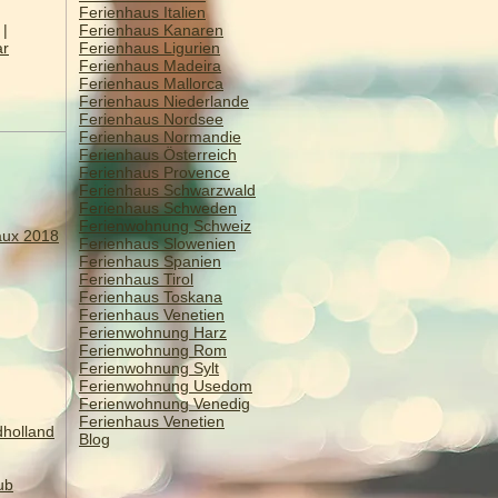
Ferienhaus Italien
|
Ferienhaus Kanaren
ar
Ferienhaus Ligurien
Ferienhaus Madeira
Ferienhaus Mallorca
Ferienhaus Niederlande
Ferienhaus Nordsee
Ferienhaus Normandie
Ferienhaus Österreich
Ferienhaus Provence
Ferienhaus Schwarzwald
Ferienhaus Schweden
Ferienwohnung Schweiz
aux 2018
Ferienhaus Slowenien
Ferienhaus Spanien
Ferienhaus Tirol
Ferienhaus Toskana
Ferienhaus Venetien
​​Ferienwohnung Harz
Ferienwohnung Rom
Ferienwohnung Sylt
Ferienwohnung Usedom
Ferienwohnung Venedig
Ferienhaus Venetien
dholland
Blog
ub