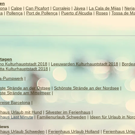
ien
lona
|
Calpe
|
Can Picafort
|
Corralejo
|
Jávea
|
La Cala de Mijas
|
Nerja
ra
|
Pollença
|
Port de Pollença
|
Puerto d'Alcudia
|
Roses
|
Tossa de M
tagen
mo Kulturhauptstadt 2018
|
Leeuwarden Kulturhauptstadt 2018
|
Borde
tta Kulturhauptstadt 2018
|
a-Pumpwerk
|
ste Strände an der Ostsee
|
Schönste Strände an der Nordsee
|
ste Strände am Mittelmeer
|
reise Barcelona
|
nhaus Urlaub mit Hund
|
Silvester im Ferienhaus
|
nhaus Last Minute
|
Familienurlaub Schweden
|
Ideen für Urlaub in Nor
views
nhaus Urlaub Schweden
|
Ferienhaus Urlaub Holland
|
Ferienhaus Urla