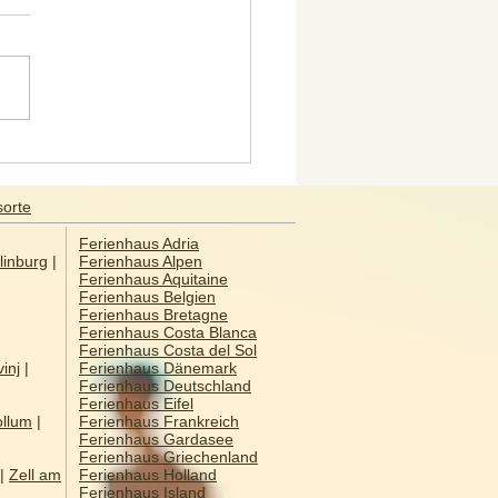
tta – Kulturhauptstadt
pas 2018
sorte
Ferienhaus Adria
linburg
|
Ferienhaus Alpen
Ferienhaus Aquitaine
Ferienhaus Belgien
Ferienhaus Bretagne
Ferienhaus Costa Blanca
Ferienhaus Costa del Sol
inj
|
Ferienhaus Dänemark
Ferienhaus Deutschland
Ferienhaus Eifel
llum
|
Ferienhaus Frankreich
Ferienhaus Gardasee
Ferienhaus Griechenland
|
Zell am
Ferienhaus Holland
Ferienhaus Island