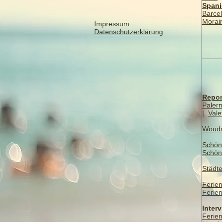
​Span
Barce
Morai
Impressum
Datenschutzerklärung
Repor
Paler
|
Vale
Woud
Schön
Schön
Städte
Ferie
Ferie
Inter
Ferie