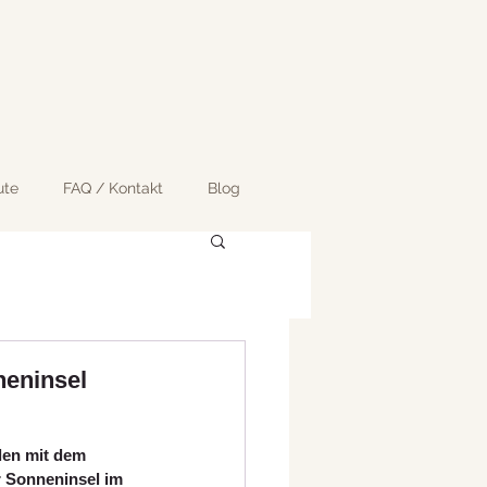
ute
FAQ / Kontakt
Blog
neninsel
len mit dem 
r Sonneninsel im 