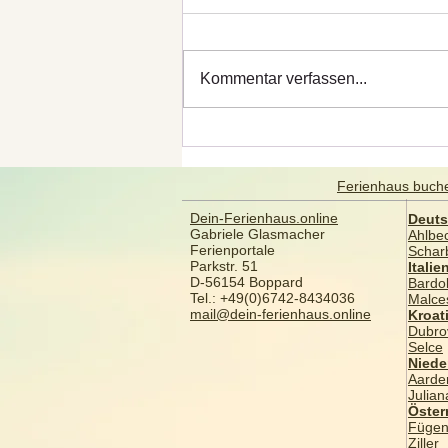
Kommentar verfassen...
De Cocksdorp –
Traumstrand und Dorfidylle
auf Texel
Ferienhaus buch
Dein-Ferienhaus.online
Deuts
Gabriele Glasmacher
Ahlbe
Ferienportale
Schar
Parkstr. 51
Italie
D-56154 Boppard
Bardol
Tel.: +49(0)6742-8434036
Malce
mail@dein-ferienhaus.online
Kroat
Dubro
Selce
Niede
Aarde
Julia
​Öster
Füge
Ziller